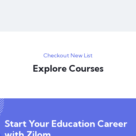
Checkout New List
Explore Courses
Start Your Education Career
with Zilom