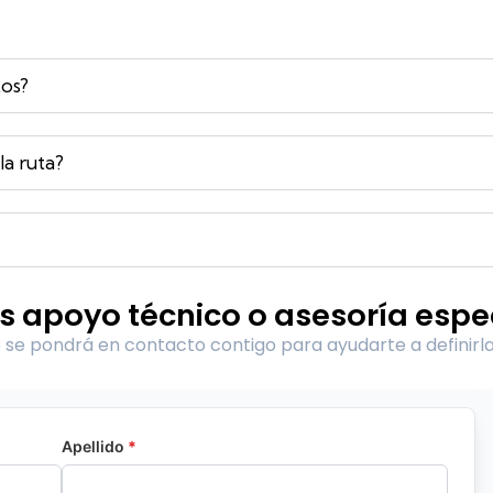
os?
a ruta?
s apoyo técnico o asesoría espe
se pondrá en contacto contigo para ayudarte a definirla