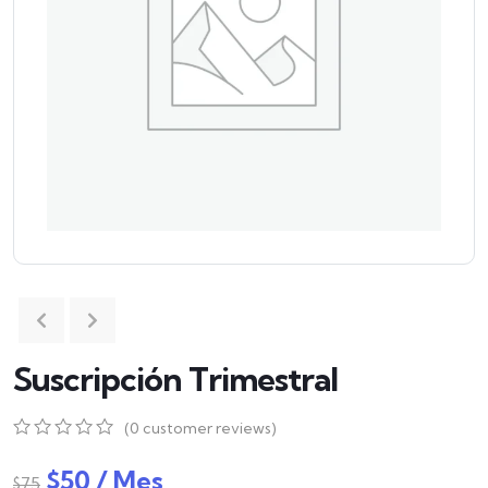
Suscripción Trimestral
(
0
customer reviews)
0
5
0
out
$
50
/ Mes
$
75